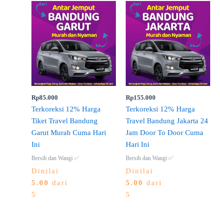
Rp
85.000
Rp
155.000
Terkoreksi 12% Harga
Terkoreksi 12% Harga
Tiket Travel Bandung
Travel Bandung Jakarta 24
Garut Murah Cuma Hari
Jam Door To Door Cuma
Ini
Hari Ini
Bersih dan Wangi ✅
Bersih dan Wangi ✅
Dinilai
Dinilai
5.00
dari
5.00
dari
5
5