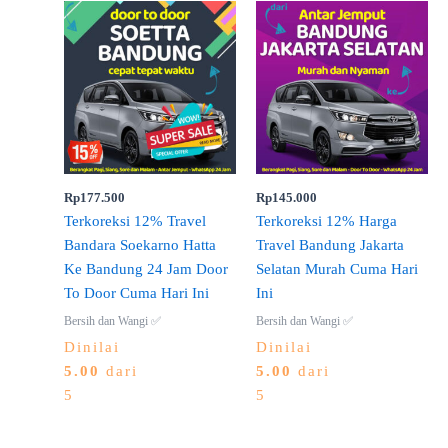
Rp
177.500
Rp
145.000
Terkoreksi 12% Travel
Terkoreksi 12% Harga
Bandara Soekarno Hatta
Travel Bandung Jakarta
Ke Bandung 24 Jam Door
Selatan Murah Cuma Hari
To Door Cuma Hari Ini
Ini
Bersih dan Wangi ✅
Bersih dan Wangi ✅
Dinilai
Dinilai
5.00
dari
5.00
dari
5
5