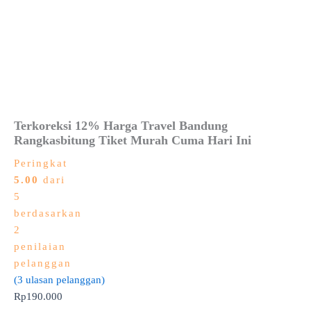
Terkoreksi 12% Harga Travel Bandung
Rangkasbitung Tiket Murah Cuma Hari Ini
Peringkat
5.00
dari
5
berdasarkan
2
penilaian
pelanggan
(
3
ulasan pelanggan)
Rp
190.000