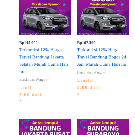
Rp
145.000
Rp
167.500
Terkoreksi 12% Harga
Terkoreksi 12% Harga
Travel Bandung Jakarta
Travel Bandung Bogor 24
Selatan Murah Cuma Hari
Jam Murah Cuma Hari Ini
Ini
Bersih dan Wangi ✅
Bersih dan Wangi ✅
Dinilai
Dinilai
5.00
dari
5.00
dari
5
5