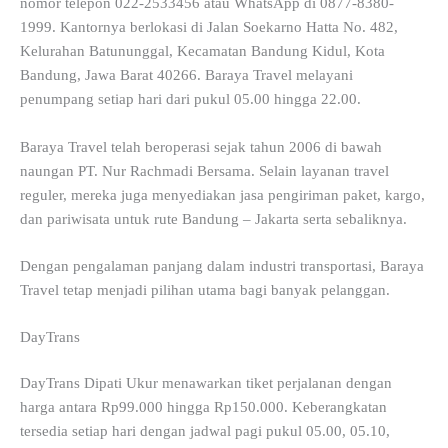
nomor telepon 022-2533456 atau WhatsApp di 0877-8380-
1999. Kantornya berlokasi di Jalan Soekarno Hatta No. 482,
Kelurahan Batununggal, Kecamatan Bandung Kidul, Kota
Bandung, Jawa Barat 40266. Baraya Travel melayani
penumpang setiap hari dari pukul 05.00 hingga 22.00.
Baraya Travel telah beroperasi sejak tahun 2006 di bawah
naungan PT. Nur Rachmadi Bersama. Selain layanan travel
reguler, mereka juga menyediakan jasa pengiriman paket, kargo,
dan pariwisata untuk rute Bandung – Jakarta serta sebaliknya.
Dengan pengalaman panjang dalam industri transportasi, Baraya
Travel tetap menjadi pilihan utama bagi banyak pelanggan.
DayTrans
DayTrans Dipati Ukur menawarkan tiket perjalanan dengan
harga antara Rp99.000 hingga Rp150.000. Keberangkatan
tersedia setiap hari dengan jadwal pagi pukul 05.00, 05.10,