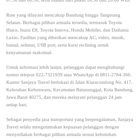
07.30 dan 08.30, serta malam hari pukul 18.30 dan 20.00 WIB.
Rute yang dilayani mencakup Bandung hingga Tangerang
Selatan. Berbagai pilihan armada tersedia, termasuk Toyota
Hiace, Isuzu Elf, Toyota Innova, Honda Mobilio, dan Daihatsu
Luxio. Fasilitas yang diberikan mencakup AC, video, musik,
bantal, selimut, USB port, serta kursi reclining untuk
kenyamanan maksimal.
Untuk informasi lebih lanjut, pelanggan dapat menghubungi
nomor telepon 022-7321939 atau WhatsApp di 0811-2784-360.
Kantor Sanjaya Travel berlokasi di Jalan Kiaracondong No. 417,
Kelurahan Kebonwaru, Kecamatan Batununggal, Kota Bandung,
Jawa Barat 40275, dan mereka melayani pelanggan 24 jam
setiap hari.
Sebagai penyedia jasa transportasi yang berpengalaman, Sanjaya
Travel selalu mengutamakan kepuasan pelanggan dengan
menyediakan berbagai pilihan armada sesuai kebutuhan.