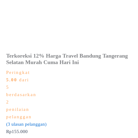
Terkoreksi 12% Harga Travel Bandung Tangerang
Selatan Murah Cuma Hari Ini
Peringkat
5.00
dari
5
berdasarkan
2
penilaian
pelanggan
(
3
ulasan pelanggan)
Rp
155.000