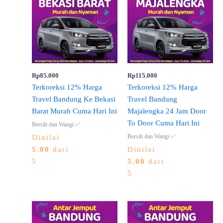
Rp
85.000
Rp
115.000
Terkoreksi 12% Harga
Terkoreksi 12% Harga
Travel Bandung Ke Bekasi
Travel Bandung
Barat Murah Cuma Hari Ini
Majalengka 24 Jam Door
To Door Cuma Hari Ini
Bersih dan Wangi ✅
Bersih dan Wangi ✅
Dinilai
5.00
dari
Dinilai
5
5.00
dari
5