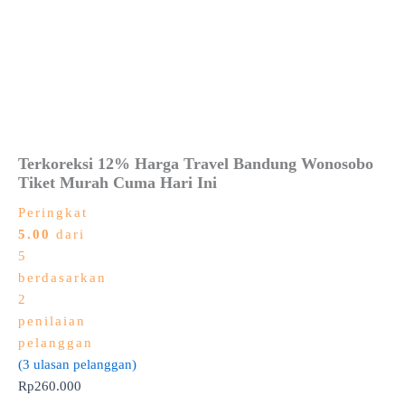
Terkoreksi 12% Harga Travel Bandung Wonosobo
Tiket Murah Cuma Hari Ini
Peringkat
5.00
dari
5
berdasarkan
2
penilaian
pelanggan
(
3
ulasan pelanggan)
Rp
260.000