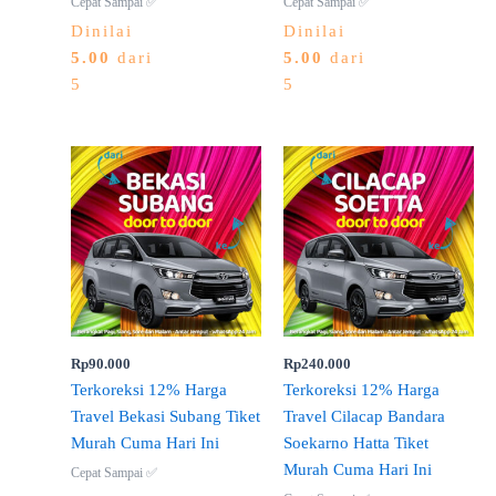
Cepat Sampai ✅
Cepat Sampai ✅
Dinilai
Dinilai
5.00
dari
5.00
dari
5
5
Rp
90.000
Rp
240.000
Terkoreksi 12% Harga
Terkoreksi 12% Harga
Travel Bekasi Subang Tiket
Travel Cilacap Bandara
Murah Cuma Hari Ini
Soekarno Hatta Tiket
Murah Cuma Hari Ini
Cepat Sampai ✅