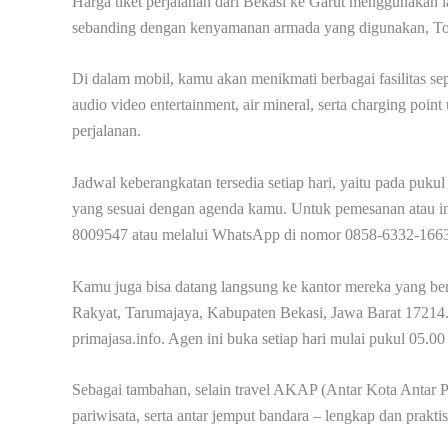
Harga tiket perjalanan dari Bekasi ke Garut menggunakan 
sebanding dengan kenyamanan armada yang digunakan, Toy
Di dalam mobil, kamu akan menikmati berbagai fasilitas sepe
audio video entertainment, air mineral, serta charging poin
perjalanan.
Jadwal keberangkatan tersedia setiap hari, yaitu pada puku
yang sesuai dengan agenda kamu. Untuk pemesanan atau in
8009547 atau melalui WhatsApp di nomor 0858-6332-1663
Kamu juga bisa datang langsung ke kantor mereka yang be
Rakyat, Tarumajaya, Kabupaten Bekasi, Jawa Barat 17214. C
primajasa.info. Agen ini buka setiap hari mulai pukul 05.
Sebagai tambahan, selain travel AKAP (Antar Kota Antar Pr
pariwisata, serta antar jemput bandara – lengkap dan praktis