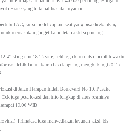
layanan Primajasa dibanderol Rp140.000 per orang. Harga ini
ota Hiace yang terkenal luas dan nyaman.
rti full AC, kursi model captain seat yang bisa direbahkan,
t untuk memastikan gadget kamu tetap aktif sepanjang
l 12.45 siang dan 18.15 sore, sehingga kamu bisa memilih waktu
formasi lebih lanjut, kamu bisa langsung menghubungi (021)
.
rlokasi di Jalan Harapan Indah Boulevard No 10, Pusaka
ek juga peta lokasi dan info lengkap di situs resminya:
00 sampai 19.00 WIB.
ovinsi), Primajasa juga menyediakan layanan taksi, bis
.