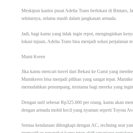
Meskipun kantor pusat Adelia Trans berlokasi di Bintaro, 
sekitarnya, selama masih dalam jangkauan armada.
Jadi, bagi kamu yang tidak ingin repot, menginginkan kenya
lokasi tujuan, Adelia Trans bisa menjadi solusi perjalanan 
Mami Keren
Jika kamu mencari travel dari Bekasi ke Garut yang membe
Mamikeren bisa menjadi pilihan yang sangat tepat. Mamike
memudahkan penumpang, terutama bagi mereka yang ingin be
Dengan tarif sebesar Rp325.000 per orang, kamu akan men
dengan armada mobil kecil yang nyaman seperti Toyota Av
Semua kendaraan dilengkapi dengan AC, reclining seat yan
memastikan perangkat kamu tetap aktif sepanjang perjalana