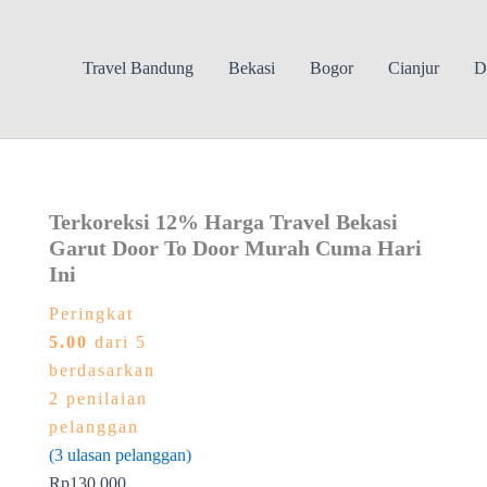
Travel Bandung
Bekasi
Bogor
Cianjur
D
Terkoreksi 12% Harga Travel Bekasi
Garut Door To Door Murah Cuma Hari
Ini
Peringkat
5.00
dari 5
berdasarkan
2
penilaian
pelanggan
(
3
ulasan pelanggan)
Rp
130.000