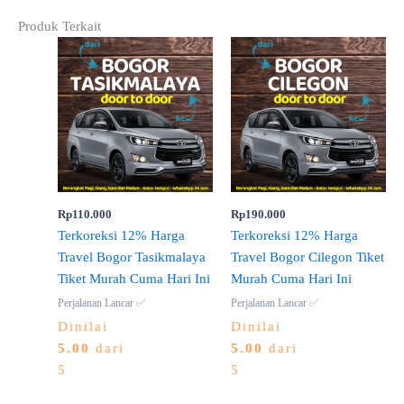
Produk Terkait
Rp
110.000
Rp
190.000
Terkoreksi 12% Harga
Terkoreksi 12% Harga
Travel Bogor Tasikmalaya
Travel Bogor Cilegon Tiket
Tiket Murah Cuma Hari Ini
Murah Cuma Hari Ini
Perjalanan Lancar ✅
Perjalanan Lancar ✅
Dinilai
Dinilai
5.00
dari
5.00
dari
5
5