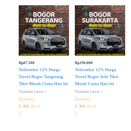
Rp
87.500
Rp
190.000
Terkoreksi 12% Harga
Terkoreksi 12% Harga
Travel Bogor Tangerang
Travel Bogor Solo Tiket
Tiket Murah Cuma Hari Ini
Murah Cuma Hari Ini
Perjalanan Lancar ✅
Perjalanan Lancar ✅
Dinilai
Dinilai
5.00
dari
5.00
dari
5
5