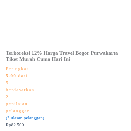
Terkoreksi 12% Harga Travel Bogor Purwakarta
Tiket Murah Cuma Hari Ini
Peringkat
5.00
dari
5
berdasarkan
2
penilaian
pelanggan
(
3
ulasan pelanggan)
Rp
82.500