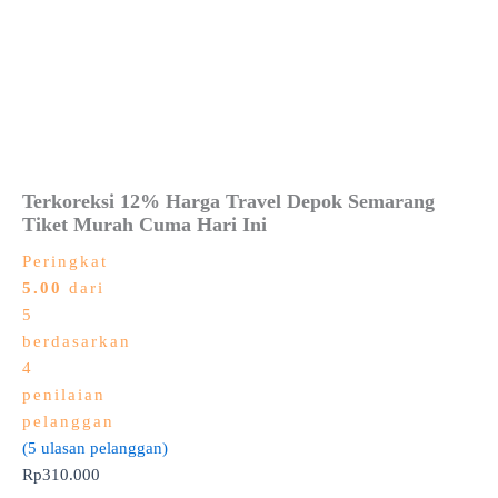
Terkoreksi 12% Harga Travel Depok Semarang
Tiket Murah Cuma Hari Ini
Peringkat
5.00
dari
5
berdasarkan
4
penilaian
pelanggan
(
5
ulasan pelanggan)
Rp
310.000