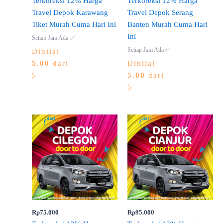
Terkoreksi 12% Harga
Terkoreksi 12% Harga
Travel Depok Karawang
Travel Depok Serang
Tiket Murah Cuma Hari Ini
Banten Murah Cuma Hari
Ini
Setiap Jam Ada ✅
Setiap Jam Ada ✅
Dinilai
5.00
dari
Dinilai
5
5.00
dari
5
Rp
75.000
Rp
95.000