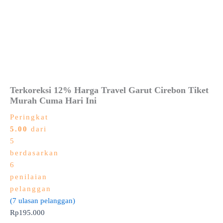
Terkoreksi 12% Harga Travel Garut Cirebon Tiket
Murah Cuma Hari Ini
Peringkat
5.00
dari
5
berdasarkan
6
penilaian
pelanggan
(
7
ulasan pelanggan)
Rp
195.000