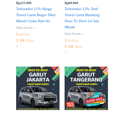
Rp
225.000
Rp
68.000
Terkoreksi 12% Harga
Terkoreksi 12% Tarif
Travel Garut Bogor Tiket
Travel Garut Bandung
Murah Cuma Hari Ini
Door To Door 24 Jam
Murah
Hiace Favorit ✅
Hiace Favorit ✅
Dinilai
5.00
dari
Dinilai
5
5.00
dari
5