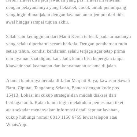
Keren Travel bisa jadi jawaban yang pas. Travel ini terkenal
dengan pelayanannya yang fleksibel, cocok untuk penumpang
yang ingin dimanjakan dengan layanan antar jemput dari titik
awal hingga sampai tujuan akhir.
Salah satu keunggulan dari Mami Keren terletak pada armadanya
yang selalu diperbarui secara berkala. Dengan pembaruan rutin
setiap tahun, kondisi kendaraan selalu terjaga agar tetap prima
dan nyaman saat digunakan. Jadi, kamu bisa bepergian tanpa
khawatir soal keamanan dan kenyamanan selama di jalan.
Alamat kantornya berada di Jalan Merpati Raya, kawasan Sawah
Baru, Ciputat, Tangerang Selatan, Banten dengan kode pos
15413. Lokasi ini cukup strategis dan mudah diakses dari
berbagai arah. Kalau kamu ingin melakukan pemesanan tiket
atau sekadar menanyakan informasi detail seputar layanan,
cukup hubungi nomor 0813 1150 6769 lewat telepon atau
WhatsApp.