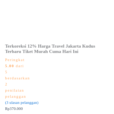
Terkoreksi 12% Harga Travel Jakarta Kudus
Terbaru Tiket Murah Cuma Hari Ini
Peringkat
5.00
dari
5
berdasarkan
2
penilaian
pelanggan
(
3
ulasan pelanggan)
Rp
370.000