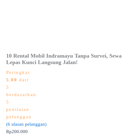
10 Rental Mobil Indramayu Tanpa Survei, Sewa
Lepas Kunci Langsung Jalan!
Peringkat
5.00
dari
5
berdasarkan
5
penilaian
pelanggan
(
6
ulasan pelanggan)
Rp
200.000