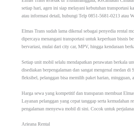
Elmas Trans terletak di Trunamanggala, Kecamatan Cimal
setiap hari, agen ini siap melayani kebutuhan transportas
atau informasi detail, hubungi Telp 0851-5681-0213 atau
Elmas Trans sudah lama dikenal sebagai penyedia rental mob
dipercaya menangani transportasi untuk keperluan bisnis b
bervariasi, mulai dari city car, MPV, hingga kendaraan ber
Setiap unit mobil selalu mendapatkan perawatan berkala unt
disediakan berpengalaman dan sangat mengenal medan di 
fleksibel, pelanggan bisa memilih paket harian, mingguan, 
Harga sewa yang kompetitif dan transparan membuat Elmas
Layanan pelanggan yang cepat tanggap serta kemudahan re
pengalaman menyewa mobil di sini. Cocok untuk perjalanan s
Arieana Rental