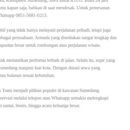
aka, Kabupaten Sumedang, Jawa Barat 45353. Buka 24 jam
i kamu kapan saja, bahkan di saat mendesak. Untuk pemesanan
 Whatsapp 0851-5681-0213.
il yang tidak hanya melayani perjalanan pribadi, tetapi juga
erbagai perusahaan. Armada yang disediakan sangat lengkap dan
kapasitas besar untuk rombongan atau perjalanan wisata.
uk memastikan performa terbaik di jalan. Selain itu, sopir yang
Sumedang maupun luar kota. Dengan durasi sewa yang
atau bulanan sesuai kebutuhan.
 Trans menjadi pilihan populer di kawasan Sumedang.
servasi melalui telepon atau Whatsapp semakin melengkapi
antai, bisnis, hingga acara keluarga besar.