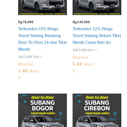
Rp
70.000
Rp
140.000
Terkoreksi 12% Harga
Terkoreksi 12% Harga
Travel Subang Bandung
Travel Subang Bekasi Tiket
Door To Door 24 Jam Tiket
Murah Cuma Hari Ini
Murah
Jadi Lebih Seru ✅
Jadi Lebih Seru ✅
Dinilai
Dinilai
5.00
dari
5.00
dari
5
5