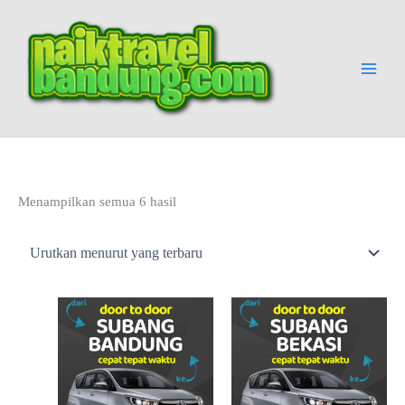
Lewati
ke
konten
Diurutkan
Menampilkan semua 6 hasil
menurut
yang
terbaru