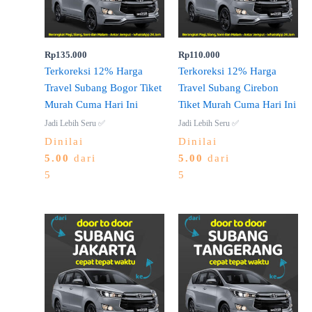
Rp
135.000
Rp
110.000
Terkoreksi 12% Harga
Terkoreksi 12% Harga
Travel Subang Bogor Tiket
Travel Subang Cirebon
Murah Cuma Hari Ini
Tiket Murah Cuma Hari Ini
Jadi Lebih Seru ✅
Jadi Lebih Seru ✅
Dinilai
Dinilai
5.00
dari
5.00
dari
5
5