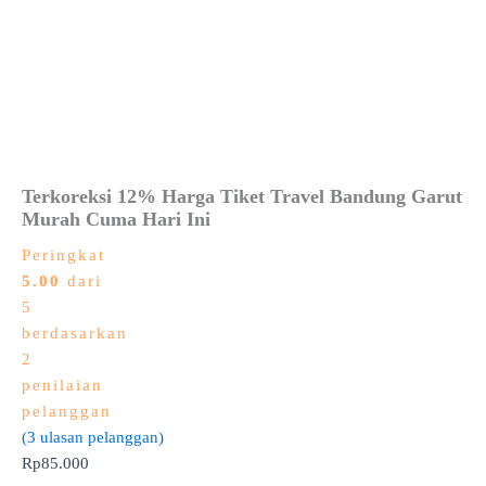
Terkoreksi 12% Harga Tiket Travel Bandung Garut
Murah Cuma Hari Ini
Peringkat
5.00
dari
5
berdasarkan
2
penilaian
pelanggan
(
3
ulasan pelanggan)
Rp
85.000