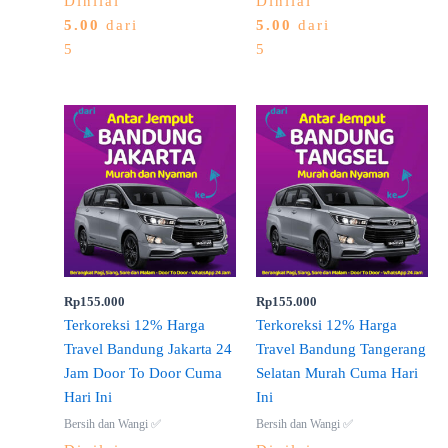
Dinilai
Dinilai
5.00
dari
5.00
dari
5
5
Rp
155.000
Rp
155.000
Terkoreksi 12% Harga
Terkoreksi 12% Harga
Travel Bandung Jakarta 24
Travel Bandung Tangerang
Jam Door To Door Cuma
Selatan Murah Cuma Hari
Hari Ini
Ini
Bersih dan Wangi ✅
Bersih dan Wangi ✅