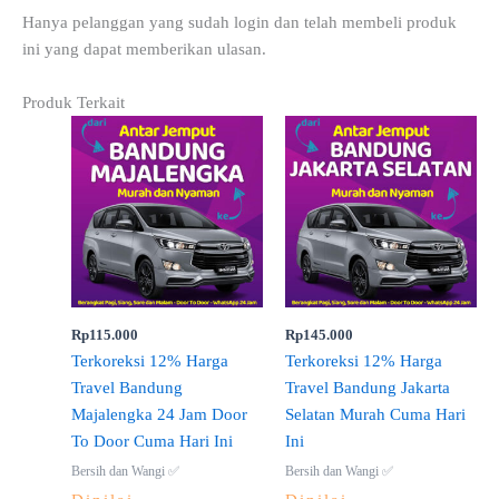
Hanya pelanggan yang sudah login dan telah membeli produk
ini yang dapat memberikan ulasan.
Produk Terkait
Rp
115.000
Rp
145.000
Terkoreksi 12% Harga
Terkoreksi 12% Harga
Travel Bandung
Travel Bandung Jakarta
Majalengka 24 Jam Door
Selatan Murah Cuma Hari
To Door Cuma Hari Ini
Ini
Bersih dan Wangi ✅
Bersih dan Wangi ✅