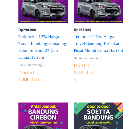
Rp
290.000
Rp
165.000
Terkoreksi 12% Harga
Terkoreksi 12% Harga
Travel Bandung Semarang
Travel Bandung Ke Jakarta
Door To Door 24 Jam
Pusat Murah Cuma Hari Ini
Cuma Hari Ini
Bersih dan Wangi ✅
Bersih dan Wangi ✅
Dinilai
Dinilai
5.00
dari
5.00
dari
5
5