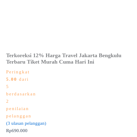
Terkoreksi 12% Harga Travel Jakarta Bengkulu
Terbaru Tiket Murah Cuma Hari Ini
Peringkat
5.00
dari
5
berdasarkan
2
penilaian
pelanggan
(
3
ulasan pelanggan)
Rp
690.000