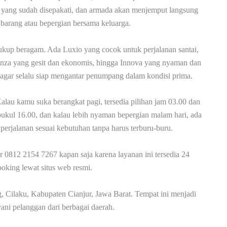
an yang sudah disepakati, dan armada akan menjemput langsung
arang atau bepergian bersama keluarga.
kup beragam. Ada Luxio yang cocok untuk perjalanan santai,
nza yang gesit dan ekonomis, hingga Innova yang nyaman dan
n agar selalu siap mengantar penumpang dalam kondisi prima.
alau kamu suka berangkat pagi, tersedia pilihan jam 03.00 dan
 pukul 16.00, dan kalau lebih nyaman bepergian malam hari, ada
erjalanan sesuai kebutuhan tanpa harus terburu-buru.
12 2154 7267 kapan saja karena layanan ini tersedia 24
ooking lewat situs web resmi.
 Cilaku, Kabupaten Cianjur, Jawa Barat. Tempat ini menjadi
ayani pelanggan dari berbagai daerah.