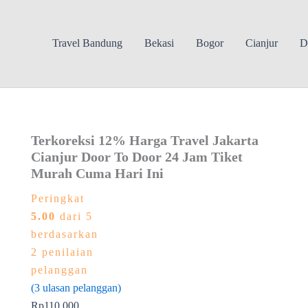
Travel Bandung
Bekasi
Bogor
Cianjur
D
Terkoreksi 12% Harga Travel Jakarta
Cianjur Door To Door 24 Jam Tiket
Murah Cuma Hari Ini
Peringkat
5.00
dari 5
berdasarkan
2
penilaian
pelanggan
(
3
ulasan pelanggan)
Rp
110.000