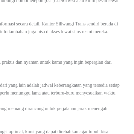
up hubungi nomor telepon (021) 52961890 atau kirim pesan lewat
rmasi secara detail. Kantor Siliwangi Trans sendiri berada di
nfo tambahan juga bisa diakses lewat situs resmi mereka.
praktis dan nyaman untuk kamu yang ingin bepergian dari
i yang lain adalah jadwal keberangkatan yang tersedia setiap
pa perlu menunggu lama atau terburu-buru menyesuaikan waktu.
ang memang dirancang untuk perjalanan jarak menengah
ungsi optimal, kursi yang dapat direbahkan agar tubuh bisa