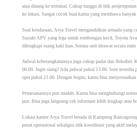
atau datang ke terminal. Cukup tunggu di titik penjemput
ke lokasi. Sangat cocok buat kamu yang membawa banyak b
Soal kendaraan, Arya Travel mengandalkan armada yang cu
Suzuki APV yang lega untuk rombongan kecil, Toyota Ava
dilengkapi ruang kaki luas. Semua unit dirawat secara ruti
Jadwal keberangkatannya juga cukup padat dan fleksibel. K
06.00. Ingin siang? Ada jadwal pukul 13.00. Sore tersedia
opsi pukul 21.00. Dengan begitu, kamu bisa menyesuaikan p
Pemesanannya pun mudah. Kamu bisa menghubungi nomor 08
jam. Bisa juga langsung cek informasi lebih lengkap atau b
Lokasi kantor Arya Travel berada di Kampung Rancagoong,
pusat operasional sekaligus titik koordinasi yang aktif mel