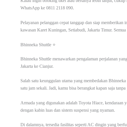
Kalau ingin booking tiket atau bertanya lebih lanjut, cuk
WhatsApp ke 0811 2118 090.
Pelayanan pelanggan cepat tanggap dan siap memberikan info
kawasan Karet Kuningan, Setiabudi, Jakarta Timur. Semua i
Bhinneka Shuttle ⭐
Bhinneka Shuttle menawarkan pengalaman perjalanan yang 
Jakarta ke Cianjur.
Salah satu keunggulan utama yang membedakan Bhinneka dar
satu jam sekali. Jadi, kamu bisa berangkat kapan saja tan
Armada yang digunakan adalah Toyota Hiace, kendaraan y
dengan kabin luas dan sistem suspensi yang nyaman.
Di dalamnya, tersedia fasilitas seperti AC dingin yang berf