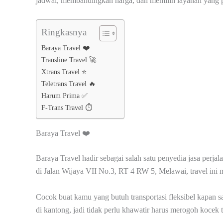
jadwal, membandingkan harga, dan memilih layanan yang pa
Ringkasnya
Baraya Travel ❤️
Transline Travel 🚀
Xtrans Travel ⭐
Teletrans Travel 🔥
Harum Prima ✅
F-Trans Travel ⏱️
Baraya Travel ❤️
Baraya Travel hadir sebagai salah satu penyedia jasa perja
di Jalan Wijaya VII No.3, RT 4 RW 5, Melawai, travel ini
Cocok buat kamu yang butuh transportasi fleksibel kapan sa
di kantong, jadi tidak perlu khawatir harus merogoh kocek 