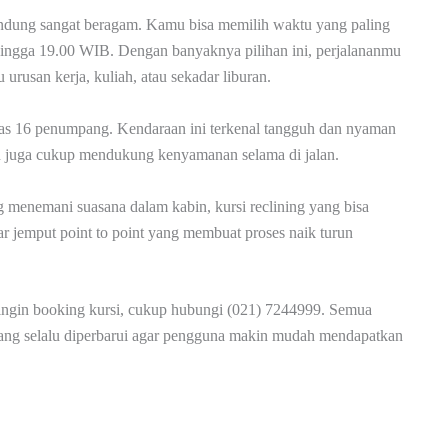
ndung sangat beragam. Kamu bisa memilih waktu yang paling
 hingga 19.00 WIB. Dengan banyaknya pilihan ini, perjalananmu
 urusan kerja, kuliah, atau sekadar liburan.
tas 16 penumpang. Kendaraan ini terkenal tangguh dan nyaman
an juga cukup mendukung kenyamanan selama di jalan.
 menemani suasana dalam kabin, kursi reclining yang bisa
tar jemput point to point yang membuat proses naik turun
u ingin booking kursi, cukup hubungi (021) 7244999. Semua
a yang selalu diperbarui agar pengguna makin mudah mendapatkan