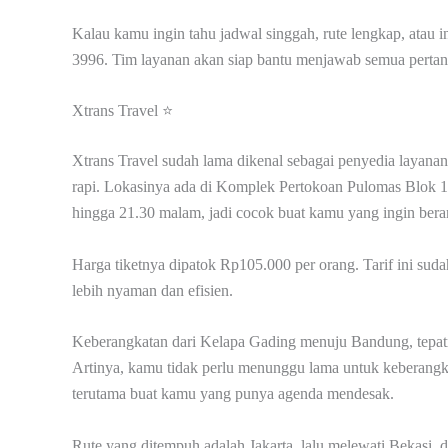
Kalau kamu ingin tahu jadwal singgah, rute lengkap, atau
3996. Tim layanan akan siap bantu menjawab semua perta
Xtrans Travel ⭐
Xtrans Travel sudah lama dikenal sebagai penyedia layanan
rapi. Lokasinya ada di Komplek Pertokoan Pulomas Blok 1 
hingga 21.30 malam, jadi cocok buat kamu yang ingin bera
Harga tiketnya dipatok Rp105.000 per orang. Tarif ini suda
lebih nyaman dan efisien.
Keberangkatan dari Kelapa Gading menuju Bandung, tepatny
Artinya, kamu tidak perlu menunggu lama untuk keberangka
terutama buat kamu yang punya agenda mendesak.
Rute yang ditempuh adalah Jakarta, lalu melewati Bekasi, d