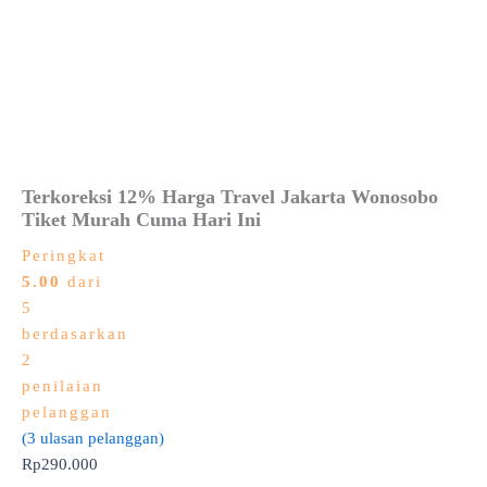
Terkoreksi 12% Harga Travel Jakarta Wonosobo
Tiket Murah Cuma Hari Ini
Peringkat
5.00
dari
5
berdasarkan
2
penilaian
pelanggan
(
3
ulasan pelanggan)
Rp
290.000