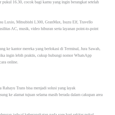
r pukul 16.30, cocok bagi kamu yang ingin berangkat setelah
u Luxio, Mitsubishi L300, GranMax, Isuzu Elf, Travello
litas AC, musik, video hiburan serta layanan point-to-point
ang ke kantor mereka yang berlokasi di Terminal, Jura Sawah,
ika ingin lebih praktis, cukup hubungi nomor WhatsApp
ara online.
a Rahayu Trans bisa menjadi solusi yang layak
gsung ke alamat tujuan selama masih berada dalam cakupan area
dengan jadwal keberangkatan pada sore hari sekitar pukul