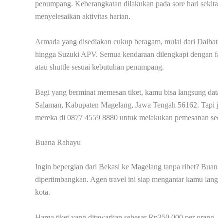
penumpang. Keberangkatan dilakukan pada sore hari sekita
menyelesaikan aktivitas harian.
Armada yang disediakan cukup beragam, mulai dari Daihats
hingga Suzuki APV. Semua kendaraan dilengkapi dengan fasi
atau shuttle sesuai kebutuhan penumpang.
Bagi yang berminat memesan tiket, kamu bisa langsung dat
Salaman, Kabupaten Magelang, Jawa Tengah 56162. Tapi j
mereka di 0877 4559 8880 untuk melakukan pemesanan sec
Buana Rahayu
Ingin bepergian dari Bekasi ke Magelang tanpa ribet? Buan
dipertimbangkan. Agen travel ini siap mengantar kamu lan
kota.
Harga tiket yang ditawarkan sebesar Rp350.000 per orang, 