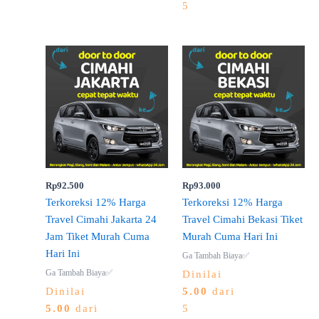
5
Rp
92.500
Rp
93.000
Terkoreksi 12% Harga
Terkoreksi 12% Harga
Travel Cimahi Jakarta 24
Travel Cimahi Bekasi Tiket
Jam Tiket Murah Cuma
Murah Cuma Hari Ini
Hari Ini
Ga Tambah Biaya✅
Ga Tambah Biaya✅
Dinilai
Dinilai
5.00
dari
5.00
dari
5