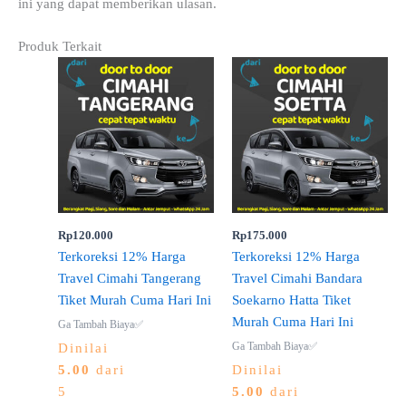
ini yang dapat memberikan ulasan.
Produk Terkait
Rp
120.000
Rp
175.000
Terkoreksi 12% Harga
Terkoreksi 12% Harga
Travel Cimahi Tangerang
Travel Cimahi Bandara
Tiket Murah Cuma Hari Ini
Soekarno Hatta Tiket
Murah Cuma Hari Ini
Ga Tambah Biaya✅
Ga Tambah Biaya✅
Dinilai
5.00
dari
Dinilai
5
5.00
dari