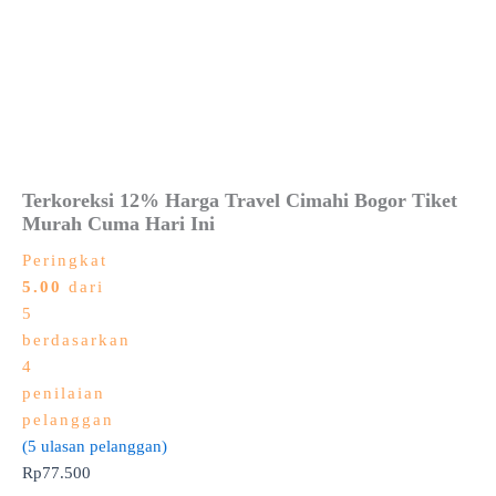
Terkoreksi 12% Harga Travel Cimahi Bogor Tiket
Murah Cuma Hari Ini
Peringkat
5.00
dari
5
berdasarkan
4
penilaian
pelanggan
(
5
ulasan pelanggan)
Rp
77.500