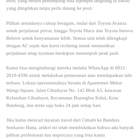
door, yang berarti penumpang bisa dijemput langsung di lokasi
yang diinginkan tanpa perlu datang ke pool.
Pilihan armadanya cukup beragam, mulai dari Toyota Avanza
untuk perjalanan privat, hingga Toyota Hiace dan Toyota Innova
Reborn untuk kenyamanan lebih. Semua unit telah dilengkapi
dengan AC sejuk dan kursi reclining untuk memastikan
perjalanan tetap nyaman meskipun menempuh jarak jauh.
Kamu bisa menghubungi mereka melalui WhatsApp di 0812-
2010-4596 untuk melakukan pemesanan atau mendapatkan info
terbaru. Lokasi operasionalnya berada di Apartemen Mekar
Wangi Square, Jalan Cibaduyut No. 142 Blok A5, kawasan
Kelurahan Cibaduyut, Kecamatan Bojongloa Kidul, Kota
Bandung, dan tentu saja buka 24 jam setiap hari.
Jika kamu mencari layanan travel dari Cimahi ke Bandara
Soekarno Hatta, artikel ini telah membuktikan bahwa ada banyak
pilihan profesional dan terpercaya yang bisa kamu