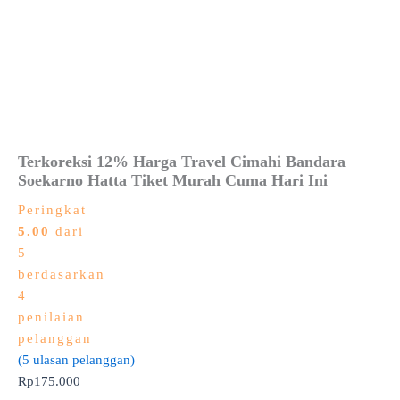
Terkoreksi 12% Harga Travel Cimahi Bandara
Soekarno Hatta Tiket Murah Cuma Hari Ini
Peringkat
5.00
dari
5
berdasarkan
4
penilaian
pelanggan
(
5
ulasan pelanggan)
Rp
175.000