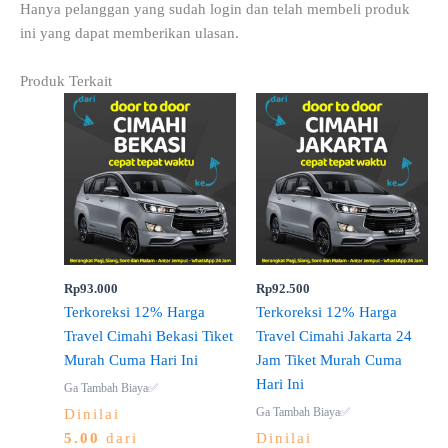
Hanya pelanggan yang sudah login dan telah membeli produk
ini yang dapat memberikan ulasan.
Produk Terkait
Rp
93.000
Rp
92.500
Terkoreksi 12% Harga
Terkoreksi 12% Harga
Travel Cimahi Bekasi Tiket
Travel Cimahi Jakarta 24
Murah Cuma Hari Ini
Jam Tiket Murah Cuma
Hari Ini
Ga Tambah Biaya✅
Ga Tambah Biaya✅
Dinilai
5.00
dari
Dinilai