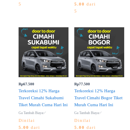
5
5.00
dari
5
Rp
67.500
Rp
77.500
Terkoreksi 12% Harga
Terkoreksi 12% Harga
Travel Cimahi Sukabumi
Travel Cimahi Bogor Tiket
Tiket Murah Cuma Hari Ini
Murah Cuma Hari Ini
Ga Tambah Biaya✅
Ga Tambah Biaya✅
Dinilai
Dinilai
5.00
dari
5.00
dari