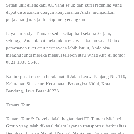
Setiap unit dilengkapi AC yang sejuk dan kursi reclining yang
dapat disesuaikan dengan kenyamanan Anda, menjadikan
perjalanan jarak jauh tetap menyenangkan.
Layanan Sadya Trans tersedia setiap hari selama 24 jam,
sehingga Anda dapat melakukan reservasi kapan saja. Untuk
pemesanan tiket atau pertanyaan lebih lanjut, Anda bisa
menghubungi mereka melalui telepon atau WhatsApp di nomor
0821-1338-5640.
Kantor pusat mereka beralamat di Jalan Leuwi Panjang No. 116,
Kelurahan Situsaeur, Kecamatan Bojongloa Kidul, Kota
Bandung, Jawa Barat 40233.
Tamara Tour
Tamara Tour & Travel adalah bagian dari PT. Tamara Michael
Group yang telah dikenal dalam layanan transportasi berkualitas.
Berlokasi di Jalan Manglid No. 27, Margahayu Selatan, mereka