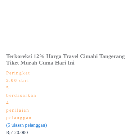
Terkoreksi 12% Harga Travel Cimahi Tangerang
Tiket Murah Cuma Hari Ini
Peringkat
5.00
dari
5
berdasarkan
4
penilaian
pelanggan
(
5
ulasan pelanggan)
Rp
120.000