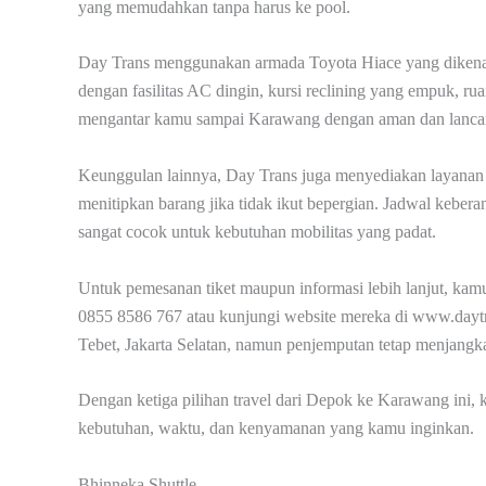
yang memudahkan tanpa harus ke pool.
Day Trans menggunakan armada Toyota Hiace yang dikenal 
dengan fasilitas AC dingin, kursi reclining yang empuk, r
mengantar kamu sampai Karawang dengan aman dan lancar
Keunggulan lainnya, Day Trans juga menyediakan layanan p
menitipkan barang jika tidak ikut bepergian. Jadwal keberan
sangat cocok untuk kebutuhan mobilitas yang padat.
Untuk pemesanan tiket maupun informasi lebih lanjut, k
0855 8586 767 atau kunjungi website mereka di www.daytr
Tebet, Jakarta Selatan, namun penjemputan tetap menjang
Dengan ketiga pilihan travel dari Depok ke Karawang ini, 
kebutuhan, waktu, dan kenyamanan yang kamu inginkan.
Bhinneka Shuttle