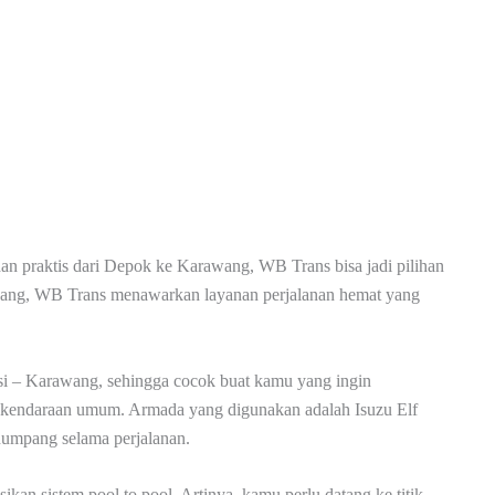
n praktis dari Depok ke Karawang, WB Trans bisa jadi pilihan
pang, WB Trans menawarkan layanan perjalanan hemat yang
i – Karawang, sehingga cocok buat kamu yang ingin
ti kendaraan umum. Armada yang digunakan adalah Isuzu Elf
umpang selama perjalanan.
an sistem pool to pool. Artinya, kamu perlu datang ke titik