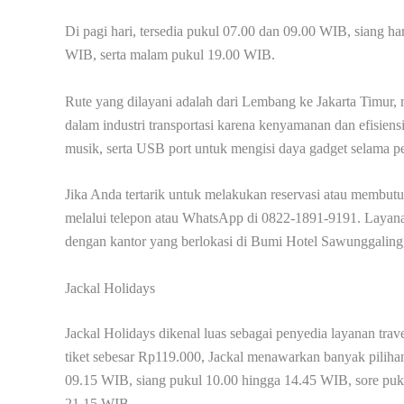
Di pagi hari, tersedia pukul 07.00 dan 09.00 WIB, siang h
WIB, serta malam pukul 19.00 WIB.
Rute yang dilayani adalah dari Lembang ke Jakarta Timur
dalam industri transportasi karena kenyamanan dan efisie
musik, serta USB port untuk mengisi daya gadget selama pe
Jika Anda tertarik untuk melakukan reservasi atau membu
melalui telepon atau WhatsApp di 0822-1891-9191. Layanan 
dengan kantor yang berlokasi di Bumi Hotel Sawunggaling
Jackal Holidays
Jackal Holidays dikenal luas sebagai penyedia layanan trav
tiket sebesar Rp119.000, Jackal menawarkan banyak pilihan
09.15 WIB, siang pukul 10.00 hingga 14.45 WIB, sore pu
21.15 WIB.