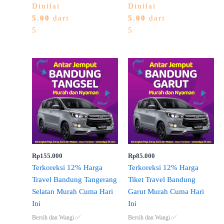
Dinilai
Dinilai
5.00
dari
5.00
dari
5
5
Rp
155.000
Rp
85.000
Terkoreksi 12% Harga
Terkoreksi 12% Harga
Travel Bandung Tangerang
Tiket Travel Bandung
Selatan Murah Cuma Hari
Garut Murah Cuma Hari
Ini
Ini
Bersih dan Wangi ✅
Bersih dan Wangi ✅