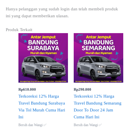
Hanya pelanggan yang sudah login dan telah membeli produk
ini yang dapat memberikan ulasan.
Produk Terkait
Rp
610.000
Rp
290.000
Terkoreksi 12% Harga
Terkoreksi 12% Harga
Travel Bandung Surabaya
Travel Bandung Semarang
Via Tol Murah Cuma Hari
Door To Door 24 Jam
Ini
Cuma Hari Ini
Bersih dan Wangi ✅
Bersih dan Wangi ✅