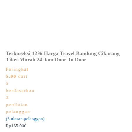
Terkoreksi 12% Harga Travel Bandung Cikarang
Tiket Murah 24 Jam Door To Door
Peringkat
5.00
dari
5
berdasarkan
2
penilaian
pelanggan
(
3
ulasan pelanggan)
Rp
135.000