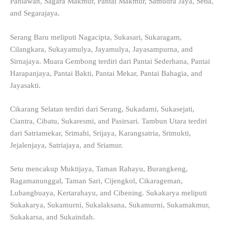
Pahlawan, Sagara Makmur, Pantai Makmur, Samudra Jaya, Setia,
and Segarajaya.
Serang Baru meliputi Nagacipta, Sukasari, Sukaragam,
Cilangkara, Sukayamulya, Jayamulya, Jayasampurna, and
Sirnajaya. Muara Gembong terdiri dari Pantai Sederhana, Pantai
Harapanjaya, Pantai Bakti, Pantai Mekar, Pantai Bahagia, and
Jayasakti.
Cikarang Selatan terdiri dari Serang, Sukadami, Sukasejati,
Ciantra, Cibatu, Sukaresmi, and Pasirsari. Tambun Utara terdiri
dari Satriamekar, Srimahi, Srijaya, Karangsatria, Srimukti,
Jejalenjaya, Satriajaya, and Sriamur.
Setu mencakup Muktijaya, Taman Rahayu, Burangkeng,
Ragamanunggal, Taman Sari, Cijengkol, Cikarageman,
Lubangbuaya, Kertarahayu, and Cibening. Sukakarya meliputi
Sukakarya, Sukamurni, Sukalaksana, Sukamurni, Sukamakmur,
Sukakarsa, and Sukaindah.