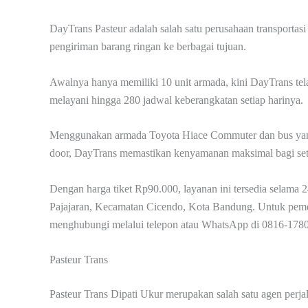
DayTrans Pasteur adalah salah satu perusahaan transportas
pengiriman barang ringan ke berbagai tujuan.
Awalnya hanya memiliki 10 unit armada, kini DayTrans tel
melayani hingga 280 jadwal keberangkatan setiap harinya.
Menggunakan armada Toyota Hiace Commuter dan bus yang d
door, DayTrans memastikan kenyamanan maksimal bagi se
Dengan harga tiket Rp90.000, layanan ini tersedia selama
Pajajaran, Kecamatan Cicendo, Kota Bandung. Untuk pemes
menghubungi melalui telepon atau WhatsApp di 0816-178
Pasteur Trans
Pasteur Trans Dipati Ukur merupakan salah satu agen perjal