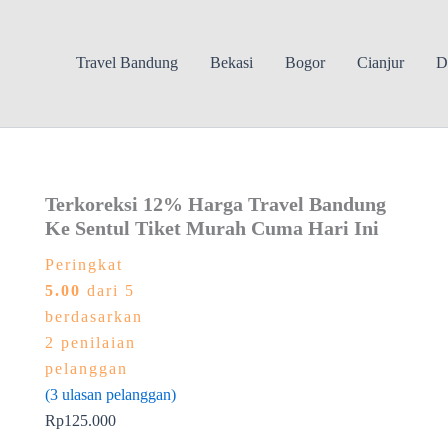
Travel Bandung
Bekasi
Bogor
Cianjur
D
Terkoreksi 12% Harga Travel Bandung
Ke Sentul Tiket Murah Cuma Hari Ini
Peringkat
5.00
dari 5
berdasarkan
2
penilaian
pelanggan
(
3
ulasan pelanggan)
Rp
125.000