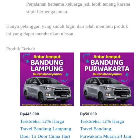
Perjalanan bersama keluarga jadi lebih tenang karena
sopir berpengalaman.
Hanya pelanggan yang sudah login dan telah membeli produk
ini yang dapat memberikan ulasan.
Produk Terkait
Rp
445.000
Rp
50.000
Terkoreksi 12% Harga
Terkoreksi 12% Harga
Travel Bandung Lampung
Travel Bandung
Door To Door Cuma Hari
Purwakarta Murah 24 Jam