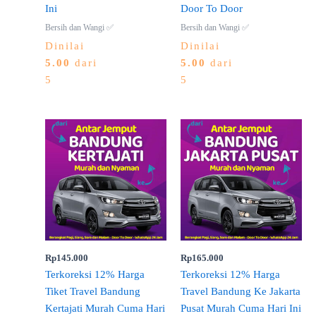
Ini
Door To Door
Bersih dan Wangi ✅
Bersih dan Wangi ✅
Dinilai
Dinilai
5.00
dari
5.00
dari
5
5
Rp
145.000
Rp
165.000
Terkoreksi 12% Harga
Terkoreksi 12% Harga
Tiket Travel Bandung
Travel Bandung Ke Jakarta
Kertajati Murah Cuma Hari
Pusat Murah Cuma Hari Ini