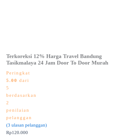
Terkoreksi 12% Harga Travel Bandung
Tasikmalaya 24 Jam Door To Door Murah
Peringkat
5.00
dari
5
berdasarkan
2
penilaian
pelanggan
(
3
ulasan pelanggan)
Rp
120.000