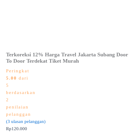
Terkoreksi 12% Harga Travel Jakarta Subang Door
To Door Terdekat Tiket Murah
Peringkat
5.00
dari
5
berdasarkan
2
penilaian
pelanggan
(
3
ulasan pelanggan)
Rp
120.000