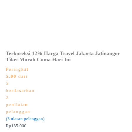
Terkoreksi 12% Harga Travel Jakarta Jatinangor
Tiket Murah Cuma Hari Ini
Peringkat
5.00
dari
5
berdasarkan
2
penilaian
pelanggan
(
3
ulasan pelanggan)
Rp
135.000